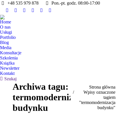
+48 535 979 878
Pon.-pt. godz. 08:00-17:00
Facebook
Linkedin
Instagram
X
Whatsapp
YouTube
otworzy
otworzy
otworzy
otworzy
otworzy
otworzy
Home
się
się
się
się
się
się
O nas
w
w
w
w
w
w
Usługi
Portfolio
nowym
nowym
nowym
nowym
nowym
nowym
Blog
oknie
oknie
oknie
oknie
oknie
oknie
Media
Konsultacje
Szkolenia
Książka
Newsletter
Kontakt
Szukaj:
Szukaj
Archiwa tagu:
Jesteś tutaj:
Strona główna
Wpisy oznaczone
termomodernizacja
tagiem
"termomodernizacja
budynku
budynku"