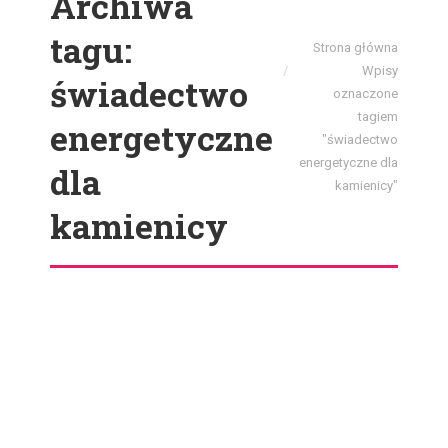
Archiwa
tagu:
Jesteś tutaj:
Strona główna
Wpisy
świadectwo
oznaczone
tagiem
energetyczne
"świadectwo
energetyczne dla
dla
kamienicy"
kamienicy