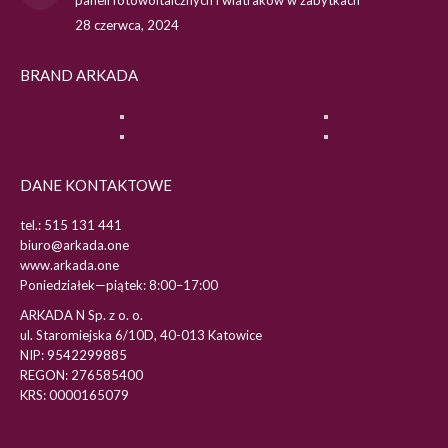
paneli fotowoltaicznych i wiatraków w zabytkach
28 czerwca, 2024
BRAND ARKADA
DANE KONTAKTOWE
tel.: 515 131 441
biuro@arkada.one
www.arkada.one
Poniedziałek—piątek: 8:00–17:00
ARKADA N Sp. z o. o.
ul. Staromiejska 6/10D, 40-013 Katowice
NIP: 9542299885
REGON: 276585400
KRS: 0000165079