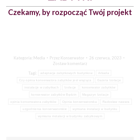
Czekamy, by rozpocząć Twój projekt
Kategoria:
Media
Przez
Konserwator
26 czerwca, 2023
Zostaw komentarz
Tagi:
adaptacja zabytkowych budynkow
Arkada
Czy opinia konserwatora zabytków jest wiążąca
Gazeta Izolacje
instalacje w zabytkach
Izolacje
konserwator zabytków
konserwator zabytków Będzin
Magazyn Izolacje
opinia konserwatora zabytków
Opinia konserwatorska
Radosław nawara
uzgodnienia konserwatorskie
wymiana instalacji w budynku
wymiana instalacji w budynku zabytkowym