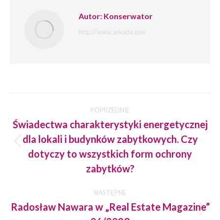
Autor:
Konserwator
http://www.arkada.one
Nawigacja
POPRZEDNIE
wpisów
Świadectwa charakterystyki energetycznej
dla lokali i budynków zabytkowych. Czy
Poprzedni
dotyczy to wszystkich form ochrony
wpis:
zabytków?
NASTĘPNE
Radosław Nawara w „Real Estate Magazine”
Następny